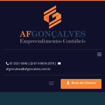
67 3321-9340
|
67 9 9676-2078
|
afgoncalves@afgoncalves.com.br
Área do Cliente