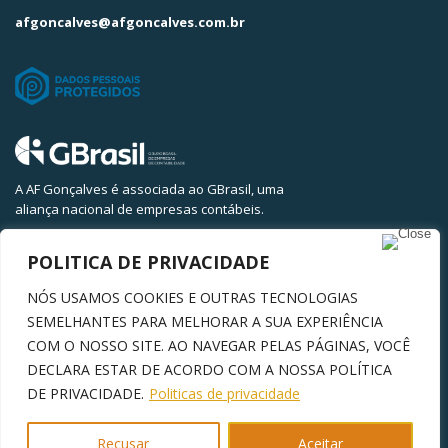
afgoncalves@afgoncalves.com.br
A AF Gonçalves é associada ao GBrasil, uma
aliança nacional de empresas contábeis.
POLITICA DE PRIVACIDADE
2021 - AF Gonçalves | Todos os direitos reservados
NÓS USAMOS COOKIES E OUTRAS TECNOLOGIAS
SEMELHANTES PARA MELHORAR A SUA EXPERIÊNCIA
COM O NOSSO SITE. AO NAVEGAR PELAS PÁGINAS, VOCÊ
Feito com
por Azul Tecnologia
DECLARA ESTAR DE ACORDO COM A NOSSA POLÍTICA
DE PRIVACIDADE.
Politicas de privacidade
Recusar
Aceitar